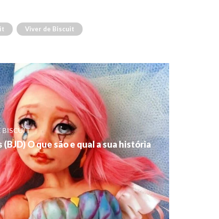
it
Viver de Biscuit
 BISCUIT
(BJD) O que são e qual a sua história