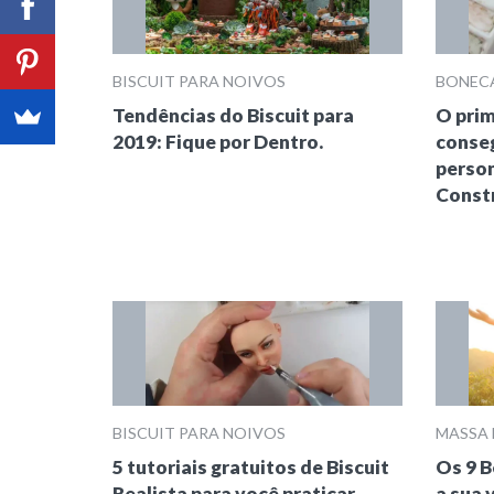
BISCUIT PARA NOIVOS
BONECA
Tendências do Biscuit para
O prim
2019: Fique por Dentro.
conseg
person
Constr
BISCUIT PARA NOIVOS
MASSA 
5 tutoriais gratuitos de Biscuit
Os 9 B
Realista para você praticar
a sua 