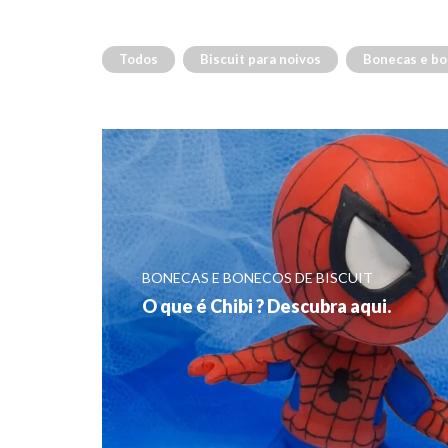
Todos
Biscuit para noivos
Bonecas e bo
BONECAS E BONECOS DE BISCUIT
O que é Chibi ? Descubra aqui.