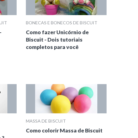
UIT
BONECAS E BONECOS DE BISCUIT
-
Como fazer Unicórnio de
Biscuit - Dois tutoriais
completos para você
MASSA DE BISCUIT
Como colorir Massa de Biscuit
 ?