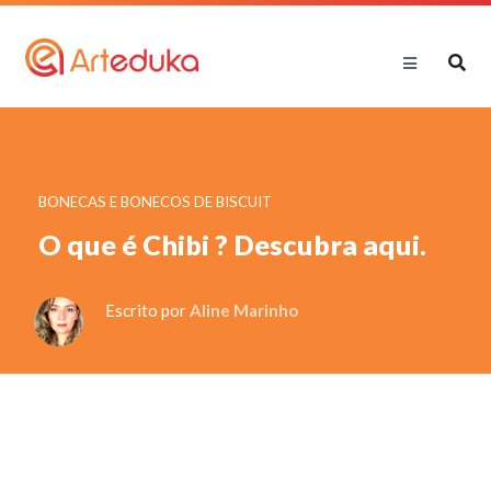
BONECAS E BONECOS DE BISCUIT
O que é Chibi ? Descubra aqui.
Escrito por
Aline Marinho