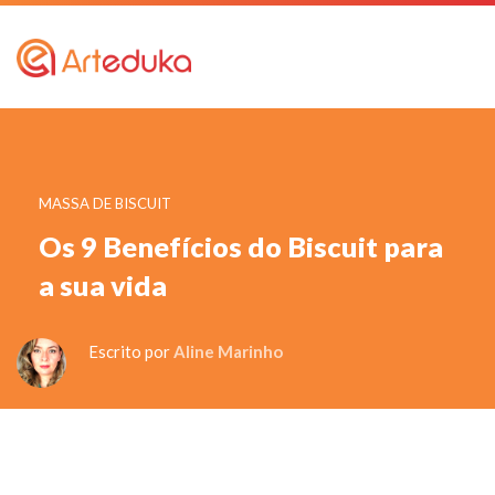
MASSA DE BISCUIT
Os 9 Benefícios do Biscuit para
a sua vida
Escrito por
Aline Marinho