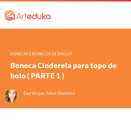
BONECAS E BONECOS DE BISCUIT
Boneca Cinderela para topo de
bolo ( PARTE 1 )
Escrito por
Aline Marinho